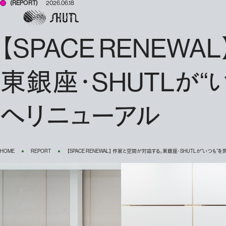
(REPORT)
2026.06.18
SHTUL
ABOUT
SPACE
EXHIBITIONS
JOURNAL
NEWS
【SPACE RENEW
東銀座・SHUTLが
へリニューアル
HOME
REPORT
【SPACE RENEWAL】 作家と空間が対話する。東銀座・SHUTLが“いつ