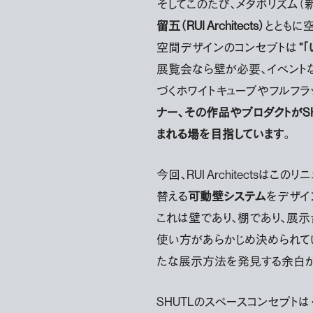
そしてこのたび、メタボリズム（
留五（RUI Architects）
とともに
空間デザインのコンセプトは
“
展覧会なら壁が必要、イベントな
づくホワイトキューブやフルフラ
ナー、その作品やプロダクトがS
まれる場を目指しています
。
今回、RUI Architectsはこ
替える
可動壁システム
をデザイ
これは壁であり、棚であり、展示
使い方があらかじめ決められて
たな展示方法を発見する余白が
SHUTLのスペースコンセプトは