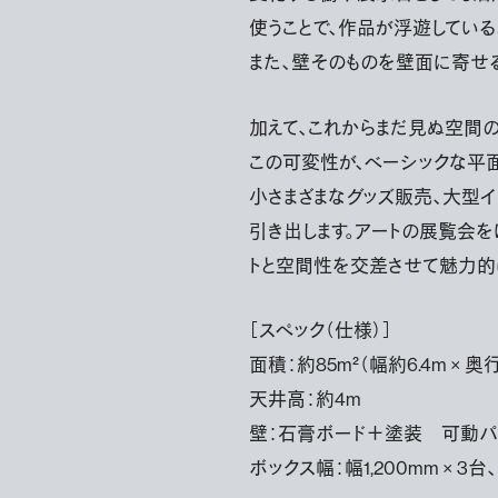
使うことで、作品が浮遊している
また、壁そのものを壁面に寄せる
加えて、これからまだ見ぬ空間
この可変性が、ベーシックな平
小さまざまなグッズ販売、大型
引き出します。アートの展覧会を
トと空間性を交差させて魅力的
［スペック（仕様）］
面積：約85m²（幅約6.4m × 奥行
天井高：約4m
壁：石膏ボード＋塗装 可動パ
ボックス幅：幅1,200mm × 3台、