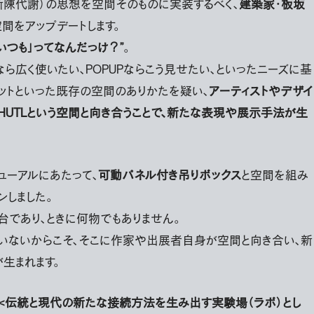
新陳代謝）の思想を空間そのものに実装するべく、
建築家・板坂
空間をアップデートします。
「いつも」ってなんだっけ？”
。
ら広く使いたい、POPUPならこう見せたい、といったニーズに基
ットといった既存の空間のありかたを疑い、
アーティストやデザイ
HUTLという空間と向き合うことで、新たな表現や展示手法が生
のリニューアルにあたって、
可動パネル付き吊りボックス
と空間を組み
ンしました。
台であり、ときに何物でもありません。
いないからこそ、そこに作家や出展者自身が空間と向き合い、新
生まれます。
<伝統と現代の新たな接続方法を生み出す実験場（ラボ）とし