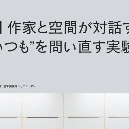
AL】 作家と空間が対話
“いつも”を問い直す実
も”を問い直す実験場へリニューアル