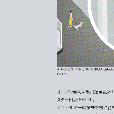
イメージビジュアル（デザイン：RUI Architects
Co.,Ltd.）
オープン当初は黒川紀章設計「
スタートしたSHUTL。
カプセルの一時撤去を機に約8